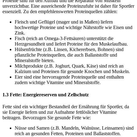
Proteine sind für den Aufbau und die Reparatur von Muskeln
unverzichtbar. Eine ausreichende Proteinzufuhr ist daher für Sportler
essenziell. Zu den empfehlenswerten Proteinquellen zählen:
Fleisch und Geflügel (mager und in Maßen) liefern
hochwertige Proteine und wichtige Nährstoffe wie Eisen und
Zink.
Fisch (reich an Omega-3-Fettsäuren) unterstützt die
Herzgesundheit und liefert Proteine für den Muskelaufbau.
Hülsenfrüchte (z.B. Linsen, Kichererbsen, Bohnen) sind
pflanzliche Proteinquellen, die auch Ballaststoffe und
Mineralstoffe bieten.
Milchprodukte (z.B. Joghurt, Quark, Käse) sind reich an
Kalzium und Proteinen für gesunde Knochen und Muskeln.
Eier sind eine hervorragende Proteinquelle und enthalten
zudem wichtige Vitamine und Mineralstoffe.
1.3 Fette: Energiereserven und Zellschutz
Fette sind ein wichtiger Bestandteil der Ernährung für Sportler, da
sie Energie liefern und zur Aufnahme fettlöslicher Vitamine
beitragen. Bevorzugen Sie gesunde Fette wie:
Nüsse und Samen (z.B. Mandeln, Walnüsse, Leinsamen) sind
reich an gesunden Fetten, Proteinen und Ballaststoffen.