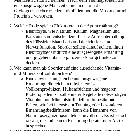
Mahlzeit zu sich zu nehmen. Nach dem Training sollten Sie
eine ausgewogene Mahlzeit einnehmen, um die
Glykogenspeicher wieder aufzufüllen und die Muskulatur mit
Protein zu versorgen.
Welche Rolle spielen Elektrolyte in der Sporternährung?
Elektrolyte, wie Natrium, Kalium, Magnesium und
Kalzium, sind entscheidend für die Aufrechterhaltung
des Flüssigkeitshaushalts und der Muskel- und
Nervenfunktion. Sportler sollten darauf achten, ihren
Elektrolytbedarf durch eine ausgewogene Ernährung
und gegebenenfalls ergänzende Sportgetränke zu
decken.
Wie kann man als Sportler auf eine ausreichende Vitamin-
und Mineralstoffzufuhr achten?
Eine abwechslungsreiche und ausgewogene
Ernährung, die reich an Obst, Gemüse,
Vollkornprodukten, Hülsenfrüchten und mageren
Proteinquellen ist, sollte in der Regel alle notwendigen
Vitamine und Mineralstoffe liefern. In bestimmten
Fällen, wie bei intensivem Training oder besonderen
Ernährungsbedürfnissen, kann die Einnahme von
Nahrungsergänzungsmitteln sinnvoll sein. Es ist jedoch
ratsam, dies mit einem Ernährungsberater oder Arzt zu
besprechen.