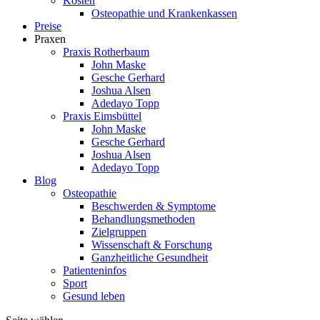
Kosten
Osteopathie und Krankenkassen
Preise
Praxen
Praxis Rotherbaum
John Maske
Gesche Gerhard
Joshua Alsen
Adedayo Topp
Praxis Eimsbüttel
John Maske
Gesche Gerhard
Joshua Alsen
Adedayo Topp
Blog
Osteopathie
Beschwerden & Symptome
Behandlungsmethoden
Zielgruppen
Wissenschaft & Forschung
Ganzheitliche Gesundheit
Patienteninfos
Sport
Gesund leben