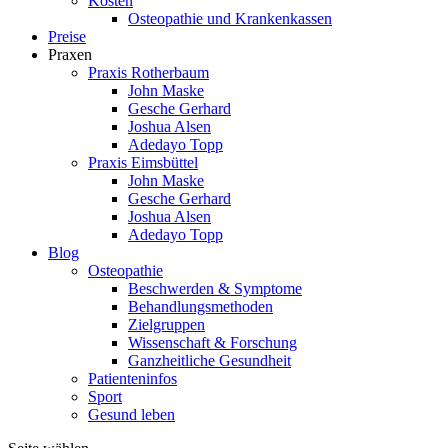
Kosten
Osteopathie und Krankenkassen
Preise
Praxen
Praxis Rotherbaum
John Maske
Gesche Gerhard
Joshua Alsen
Adedayo Topp
Praxis Eimsbüttel
John Maske
Gesche Gerhard
Joshua Alsen
Adedayo Topp
Blog
Osteopathie
Beschwerden & Symptome
Behandlungsmethoden
Zielgruppen
Wissenschaft & Forschung
Ganzheitliche Gesundheit
Patienteninfos
Sport
Gesund leben