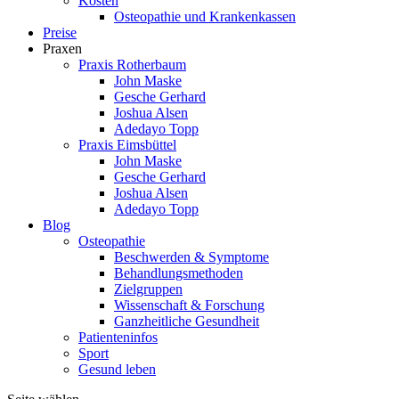
Kosten
Osteopathie und Krankenkassen
Preise
Praxen
Praxis Rotherbaum
John Maske
Gesche Gerhard
Joshua Alsen
Adedayo Topp
Praxis Eimsbüttel
John Maske
Gesche Gerhard
Joshua Alsen
Adedayo Topp
Blog
Osteopathie
Beschwerden & Symptome
Behandlungsmethoden
Zielgruppen
Wissenschaft & Forschung
Ganzheitliche Gesundheit
Patienteninfos
Sport
Gesund leben