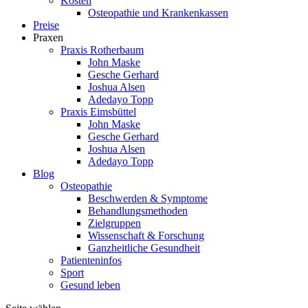
Kosten
Osteopathie und Krankenkassen
Preise
Praxen
Praxis Rotherbaum
John Maske
Gesche Gerhard
Joshua Alsen
Adedayo Topp
Praxis Eimsbüttel
John Maske
Gesche Gerhard
Joshua Alsen
Adedayo Topp
Blog
Osteopathie
Beschwerden & Symptome
Behandlungsmethoden
Zielgruppen
Wissenschaft & Forschung
Ganzheitliche Gesundheit
Patienteninfos
Sport
Gesund leben