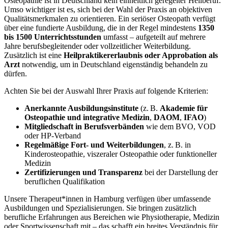
Osteopathie ist in Deutschland kein einheitlich geregelter Heilberuf.
Umso wichtiger ist es, sich bei der Wahl der Praxis an objektiven
Qualitätsmerkmalen zu orientieren. Ein seriöser Osteopath verfügt
über eine fundierte Ausbildung, die in der Regel mindestens
1350
bis 1500 Unterrichtsstunden
umfasst – aufgeteilt auf mehrere
Jahre berufsbegleitender oder vollzeitlicher Weiterbildung.
Zusätzlich ist eine
Heilpraktikererlaubnis oder Approbation als
Arzt
notwendig, um in Deutschland eigenständig behandeln zu
dürfen.
Achten Sie bei der Auswahl Ihrer Praxis auf folgende Kriterien:
Anerkannte Ausbildungsinstitute
(z. B.
Akademie für
Osteopathie und integrative Medizin
,
DAOM
,
IFAO
)
Mitgliedschaft in Berufsverbänden
wie dem BVO, VOD
oder HP-Verband
Regelmäßige Fort- und Weiterbildungen
, z. B. in
Kinderosteopathie, viszeraler Osteopathie oder funktioneller
Medizin
Zertifizierungen und Transparenz
bei der Darstellung der
beruflichen Qualifikation
Unsere Therapeut*innen in Hamburg verfügen über umfassende
Ausbildungen und Spezialisierungen. Sie bringen zusätzlich
berufliche Erfahrungen aus Bereichen wie Physiotherapie, Medizin
oder Sportwissenschaft mit – das schafft ein breites Verständnis für