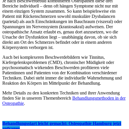
Je nach Beschwerdebild kombinieren Osteopathen diese drei
Bereiche individuell – denn oft hängen Symptome nicht nur mit
einem einzigen System zusammen. So kann beispielsweise ein
Patient mit Rückenschmerzen sowohl muskuläre Dysbalancen
(parietal) als auch Einschränkungen im Bauchraum (viszeral) oder
Spannungen im Nervensystem (kraniosakral) aufweisen. Der
osteopathische Ansatz erlaubt es, genau dort anzusetzen, wo die
Ursache der Dysfunktion liegt – unabhängig davon, ob sie sich
direkt am Ort des Schmerzes befindet oder in einem anderen
Körpersystem verborgen ist.
Auch bei komplexeren Beschwerdebildern wie Tinnitus,
Kiefergelenksproblemen (CMD), chronischer Müdigkeit oder
psychosomatisch wirkenden Beschwerden profitieren viele
Patientinnen und Patienten von der Kombination verschiedener
Techniken. Dabei steht immer die individuelle Wahrnehmung und
Reaktion des Körpers im Mittelpunkt der Behandlung.
Mehr Details zu den konkreten Techniken und ihrer Anwendung
finden Sie in unserem Themenbereich
Behandlungsmethoden in der
Osteopathie
.
Behandlungsstart leicht gemacht: Osteopathie Hamburg jetzt
anfragen