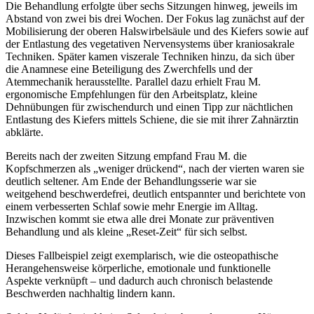
Die Behandlung erfolgte über sechs Sitzungen hinweg, jeweils im
Abstand von zwei bis drei Wochen. Der Fokus lag zunächst auf der
Mobilisierung der oberen Halswirbelsäule und des Kiefers sowie auf
der Entlastung des vegetativen Nervensystems über kraniosakrale
Techniken. Später kamen viszerale Techniken hinzu, da sich über
die Anamnese eine Beteiligung des Zwerchfells und der
Atemmechanik herausstellte. Parallel dazu erhielt Frau M.
ergonomische Empfehlungen für den Arbeitsplatz, kleine
Dehnübungen für zwischendurch und einen Tipp zur nächtlichen
Entlastung des Kiefers mittels Schiene, die sie mit ihrer Zahnärztin
abklärte.
Bereits nach der zweiten Sitzung empfand Frau M. die
Kopfschmerzen als „weniger drückend“, nach der vierten waren sie
deutlich seltener. Am Ende der Behandlungsserie war sie
weitgehend beschwerdefrei, deutlich entspannter und berichtete von
einem verbesserten Schlaf sowie mehr Energie im Alltag.
Inzwischen kommt sie etwa alle drei Monate zur präventiven
Behandlung und als kleine „Reset-Zeit“ für sich selbst.
Dieses Fallbeispiel zeigt exemplarisch, wie die osteopathische
Herangehensweise körperliche, emotionale und funktionelle
Aspekte verknüpft – und dadurch auch chronisch belastende
Beschwerden nachhaltig lindern kann.