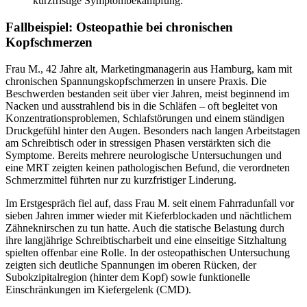
kurzfristige Symptombekämpfung.
Fallbeispiel: Osteopathie bei chronischen
Kopfschmerzen
Frau M., 42 Jahre alt, Marketingmanagerin aus Hamburg, kam mit
chronischen Spannungskopfschmerzen in unsere Praxis. Die
Beschwerden bestanden seit über vier Jahren, meist beginnend im
Nacken und ausstrahlend bis in die Schläfen – oft begleitet von
Konzentrationsproblemen, Schlafstörungen und einem ständigen
Druckgefühl hinter den Augen. Besonders nach langen Arbeitstagen
am Schreibtisch oder in stressigen Phasen verstärkten sich die
Symptome. Bereits mehrere neurologische Untersuchungen und
eine MRT zeigten keinen pathologischen Befund, die verordneten
Schmerzmittel führten nur zu kurzfristiger Linderung.
Im Erstgespräch fiel auf, dass Frau M. seit einem Fahrradunfall vor
sieben Jahren immer wieder mit Kieferblockaden und nächtlichem
Zähneknirschen zu tun hatte. Auch die statische Belastung durch
ihre langjährige Schreibtischarbeit und eine einseitige Sitzhaltung
spielten offenbar eine Rolle. In der osteopathischen Untersuchung
zeigten sich deutliche Spannungen im oberen Rücken, der
Subokzipitalregion (hinter dem Kopf) sowie funktionelle
Einschränkungen im Kiefergelenk (CMD).