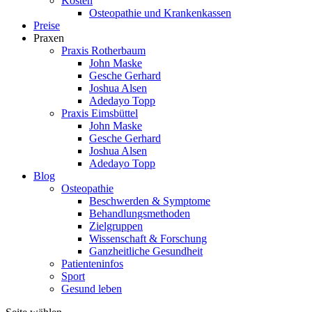
Kosten
Osteopathie und Krankenkassen
Preise
Praxen
Praxis Rotherbaum
John Maske
Gesche Gerhard
Joshua Alsen
Adedayo Topp
Praxis Eimsbüttel
John Maske
Gesche Gerhard
Joshua Alsen
Adedayo Topp
Blog
Osteopathie
Beschwerden & Symptome
Behandlungsmethoden
Zielgruppen
Wissenschaft & Forschung
Ganzheitliche Gesundheit
Patienteninfos
Sport
Gesund leben