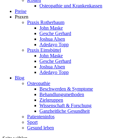
Kosten
Osteopathie und Krankenkassen
Preise
Praxen
Praxis Rotherbaum
John Maske
Gesche Gerhard
Joshua Alsen
Adedayo Topp
Praxis Eimsbüttel
John Maske
Gesche Gerhard
Joshua Alsen
Adedayo Topp
Blog
Osteopathie
Beschwerden & Symptome
Behandlungsmethoden
Zielgruppen
Wissenschaft & Forschung
Ganzheitliche Gesundheit
Patienteninfos
Sport
Gesund leben