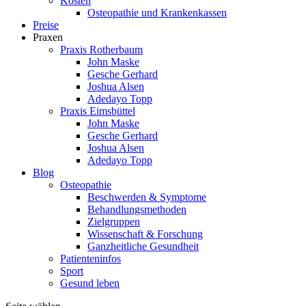
Kosten
Osteopathie und Krankenkassen
Preise
Praxen
Praxis Rotherbaum
John Maske
Gesche Gerhard
Joshua Alsen
Adedayo Topp
Praxis Eimsbüttel
John Maske
Gesche Gerhard
Joshua Alsen
Adedayo Topp
Blog
Osteopathie
Beschwerden & Symptome
Behandlungsmethoden
Zielgruppen
Wissenschaft & Forschung
Ganzheitliche Gesundheit
Patienteninfos
Sport
Gesund leben