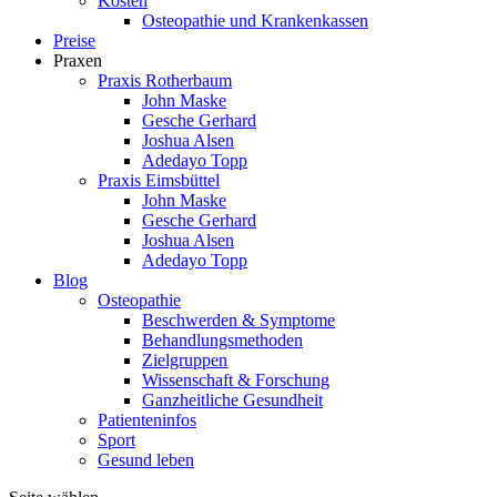
Kosten
Osteopathie und Krankenkassen
Preise
Praxen
Praxis Rotherbaum
John Maske
Gesche Gerhard
Joshua Alsen
Adedayo Topp
Praxis Eimsbüttel
John Maske
Gesche Gerhard
Joshua Alsen
Adedayo Topp
Blog
Osteopathie
Beschwerden & Symptome
Behandlungsmethoden
Zielgruppen
Wissenschaft & Forschung
Ganzheitliche Gesundheit
Patienteninfos
Sport
Gesund leben