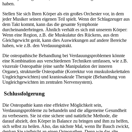
haben.
Stellen Sie sich Ihren Körper als ein großes Orchester vor, in dem
jeder Musiker seinen eigenen Teil spielt. Wenn der Schlagzeuger aus
dem Takt kommt, kann das die gesamte Symphonie
durcheinanderbringen. Ähnlich verhält es sich mit unserem Körper:
Wenn eine Region, z.B. die Muskulatur des Rückens, aus dem
Gleichgewicht gerät, kann dies Auswirkungen auf andere Bereiche
haben, wie z.B. den Verdauungstrakt.
Die osteopathische Behandlung bei Verdauungsproblemen könnte
eine Kombination aus verschiedenen Techniken umfassen, wie z.B.
viszerale Osteopathie (eine sanfte Manipulation der inneren
Organe), strukturelle Osteopathie (Korrektur von muskuloskelettalen
Ungleichgewichten) und kraniosakrale Therapie (Behandlung von
Ungleichgewichten im zentralen Nervensystem).
Schlussfolgerung
Die Osteopathie kann eine effektive Möglichkeit sein,
Verdauungsprobleme zu behandeln und die allgemeine Gesundheit
zu verbessern. Sie ist eine sichere und natürliche Methode, die
darauf abzielt, den Körper in Balance zu bringen und ihm zu helfen,
sich selbst zu heilen. Also, das nächste Mal, wenn Ihr Bauch zwickt,
denken Sie vielleicht an einen Osteopathen. Denn wie das alte