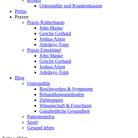
Kosten
Osteopathie und Krankenkassen
Preise
Praxen
Praxis Rotherbaum
John Maske
Gesche Gerhard
Joshua Alsen
Adedayo Topp
Praxis Eimsbüttel
John Maske
Gesche Gerhard
Joshua Alsen
Adedayo Topp
Blog
Osteopathie
Beschwerden & Symptome
Behandlungsmethoden
Zielgruppen
Wissenschaft & Forschung
Ganzheitliche Gesundheit
Patienteninfos
Sport
Gesund leben