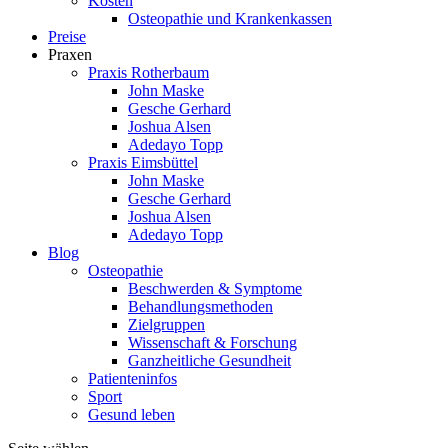
Kosten
Osteopathie und Krankenkassen
Preise
Praxen
Praxis Rotherbaum
John Maske
Gesche Gerhard
Joshua Alsen
Adedayo Topp
Praxis Eimsbüttel
John Maske
Gesche Gerhard
Joshua Alsen
Adedayo Topp
Blog
Osteopathie
Beschwerden & Symptome
Behandlungsmethoden
Zielgruppen
Wissenschaft & Forschung
Ganzheitliche Gesundheit
Patienteninfos
Sport
Gesund leben