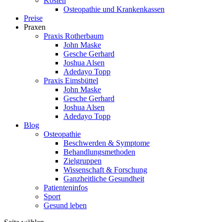
Kosten
Osteopathie und Krankenkassen
Preise
Praxen
Praxis Rotherbaum
John Maske
Gesche Gerhard
Joshua Alsen
Adedayo Topp
Praxis Eimsbüttel
John Maske
Gesche Gerhard
Joshua Alsen
Adedayo Topp
Blog
Osteopathie
Beschwerden & Symptome
Behandlungsmethoden
Zielgruppen
Wissenschaft & Forschung
Ganzheitliche Gesundheit
Patienteninfos
Sport
Gesund leben