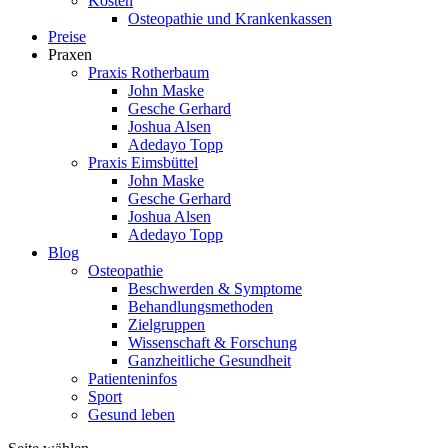
Kosten
Osteopathie und Krankenkassen
Preise
Praxen
Praxis Rotherbaum
John Maske
Gesche Gerhard
Joshua Alsen
Adedayo Topp
Praxis Eimsbüttel
John Maske
Gesche Gerhard
Joshua Alsen
Adedayo Topp
Blog
Osteopathie
Beschwerden & Symptome
Behandlungsmethoden
Zielgruppen
Wissenschaft & Forschung
Ganzheitliche Gesundheit
Patienteninfos
Sport
Gesund leben